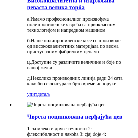
Висококвалитетна и издржљива
цеваста велика торба
а.Имамо професионалног произвођача
полипропиленских врећа са првокласном
технологијом и напредном машином.
б.Наше полипропиленске кесе се производе
од висококвалитетних материјала по веома
приступачним фабричким ценама.
ц.Доступне су различите величине и боје по
вашој жељи.
д.Неколико производних линија ради 24 сата
како би се осигурало брзо време испоруке.
упит
детаљ
Чврста поцинкована нерђајућа цев
1. за млеко и друге течности 2:
флексибилност и лакоћа 3: сјај боје 4: