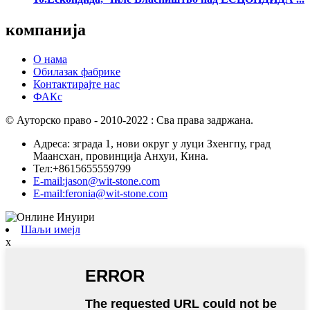
компанија
О нама
Обилазак фабрике
Контактирајте нас
ФАКс
© Ауторско право - 2010-2022 : Сва права задржана.
Адреса: зграда 1, нови округ у луци Зхенгпу, град
Маансхан, провинција Анхуи, Кина.
Тел:+8615655559799
E-mail:jason@wit-stone.com
E-mail:feronia@wit-stone.com
Шаљи имејл
x