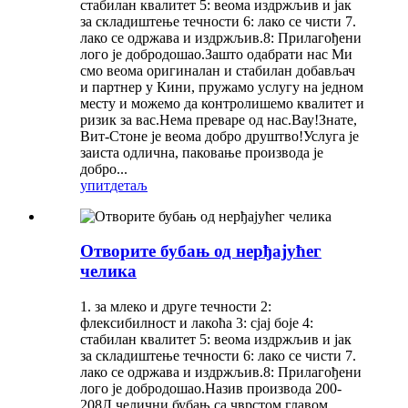
стабилан квалитет 5: веома издржљив и јак
за складиштење течности 6: лако се чисти 7.
лако се одржава и издржљив.8: Прилагођени
лого је добродошао.Зашто одабрати нас Ми
смо веома оригиналан и стабилан добављач
и партнер у Кини, пружамо услугу на једном
месту и можемо да контролишемо квалитет и
ризик за вас.Нема преваре од нас.Вау!Знате,
Вит-Стоне је веома добро друштво!Услуга је
заиста одлична, паковање производа је
добро...
упит
детаљ
Отворите бубањ од нерђајућег
челика
1. за млеко и друге течности 2:
флексибилност и лакоћа 3: сјај боје 4:
стабилан квалитет 5: веома издржљив и јак
за складиштење течности 6: лако се чисти 7.
лако се одржава и издржљив.8: Прилагођени
лого је добродошао.Назив производа 200-
208Л челични бубањ са чврстом главом