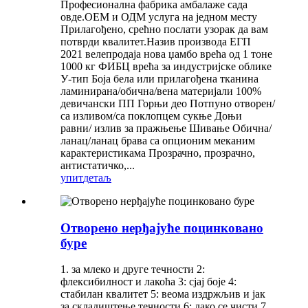
Професионална фабрика амбалаже сада
овде.ОЕМ и ОДМ услуга на једном месту
Прилагођено, срећно послати узорак да вам
потврди квалитет.Назив производа ЕГП
2021 велепродаја нова џамбо врећа од 1 тоне
1000 кг ФИБЦ врећа за индустријске облике
У-тип Боја бела или прилагођена тканина
ламинирана/обична/вена материјали 100%
девичански ПП Горњи део Потпуно отворен/
са изливом/са поклопцем сукње Доњи
равни/ излив за пражњење Шивање Обична/
ланац/ланац брава са опционим меканим
карактеристикама Прозрачно, прозрачно,
антистатичко,...
упит
детаљ
Отворено нерђајуће поцинковано
буре
1. за млеко и друге течности 2:
флексибилност и лакоћа 3: сјај боје 4:
стабилан квалитет 5: веома издржљив и јак
за складиштење течности 6: лако се чисти 7.