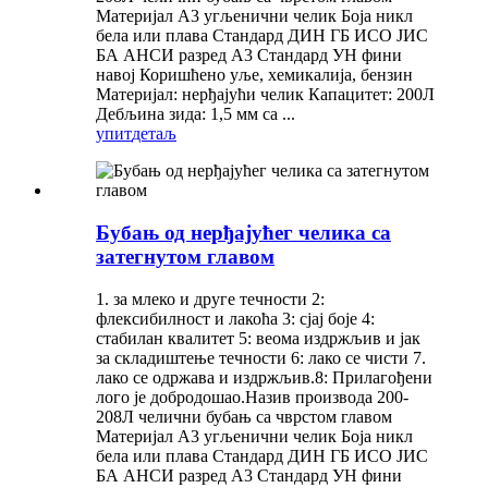
Материјал А3 угљенични челик Боја никл
бела или плава Стандард ДИН ГБ ИСО ЈИС
БА АНСИ разред А3 Стандард УН фини
навој Коришћено уље, хемикалија, бензин
Материјал: нерђајући челик Капацитет: 200Л
Дебљина зида: 1,5 мм са ...
упит
детаљ
Бубањ од нерђајућег челика са
затегнутом главом
1. за млеко и друге течности 2:
флексибилност и лакоћа 3: сјај боје 4:
стабилан квалитет 5: веома издржљив и јак
за складиштење течности 6: лако се чисти 7.
лако се одржава и издржљив.8: Прилагођени
лого је добродошао.Назив производа 200-
208Л челични бубањ са чврстом главом
Материјал А3 угљенични челик Боја никл
бела или плава Стандард ДИН ГБ ИСО ЈИС
БА АНСИ разред А3 Стандард УН фини