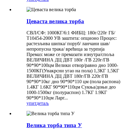
Цеваста велика торба
СВЛ/СФ: 1000КГ/6:1 ФИБЦ: 180г/220г ГБ/
Т10454-2000 УВ заштита: опционо Процес:
растезљива шипка/ поруб/ ланчани шав/
непропусна трака/ врећица за турпија
Премаз: може се премазати изнутра/споља
ВЕЛИЧИНА ДЦ ДВТ 180г /ГВ 220г/ГВ
90*90*100цм Велики отвор/равно дно 1000-
1500КГ(Унакрсни угао на пола) 1,3КГ 1,5КГ
ВЕЛИЧИНА ДЦ ДВТ 180г/ГВ 220г/ГВ
90*90*10кг дно 90*90*110 цм (пола распона)
1.4КГ 1.6КГ 90*90*110цм Сукња/доњи део
1000-1500кг (полураспон) 1.7КГ 1.9КГ
90*90*110цм Ларг...
упит
детаљ
Велика торба типа У