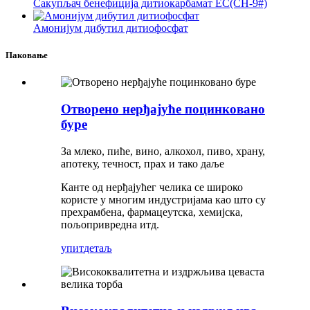
Сакупљач бенефиција дитиокарбамат ЕС(СН-9#)
Амонијум дибутил дитиофосфат
Паковање
Отворено нерђајуће поцинковано
буре
За млеко, пиће, вино, алкохол, пиво, храну,
апотеку, течност, прах и тако даље
Канте од нерђајућег челика се широко
користе у многим индустријама као што су
прехрамбена, фармацеутска, хемијска,
пољопривредна итд.
упит
детаљ