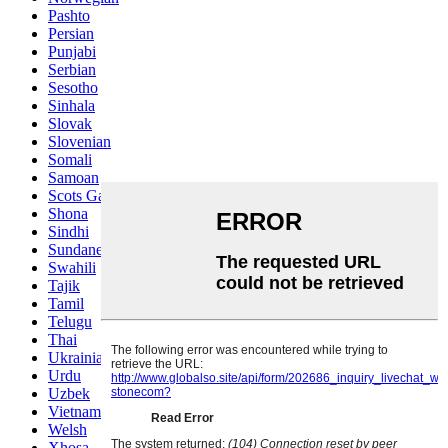
Pashto
Persian
Punjabi
Serbian
Sesotho
Sinhala
Slovak
Slovenian
Somali
Samoan
Scots Gaelic
Shona
Sindhi
Sundanese
Swahili
Tajik
Tamil
Telugu
Thai
Ukrainian
Urdu
Uzbek
Vietnamese
Welsh
Xhosa