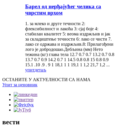
Барел од нерђајућег челика са
чврстим врхом
1. за млеко и друге течности 2:
флексибилност и лакоћа 3: сјај боје 4:
стабилан квалитет 5: веома издржљив и јак
за складиштење течности 6: лако се чисти 7.
лако се одржава и издржљив.8: Прилагођени
лого је добродошао.Дебљина (мм) Нето
тежина (кг) глава тела 12.7 0.7 0.7 13.2 0.7 0.8
13.7 0.7 0.9 14.2 0.7 1 14.5 0.8 0.8 15 0.8 0.9
15.1 .10 .9 . 9 1 18,1 1 1 19,1 1 1,2 21,7 1,2 ...
упит
детаљ
ОСТАНИТЕ У АКТУЕЛНОСТИ СА НАМА
Упит за ценовник
вести