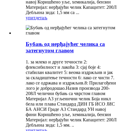
навој Коришћено уље, хемикалија, бензин
Материјал: нерђајући челик Капацитет: 200Л
Дебљина зида: 1,5 мм са ...
упит
детаљ
Бубањ од нерђајућег челика са
затегнутом главом
1. за млеко и друге течности 2:
флексибилност и лакоћа 3: сјај боје 4:
стабилан квалитет 5: веома издржљив и јак
за складиштење течности 6: лако се чисти 7.
лако се одржава и издржљив.8: Прилагођени
лого је добродошао.Назив производа 200-
208Л челични бубањ са чврстом главом
Материјал А3 угљенични челик Боја никл
бела или плава Стандард ДИН ГБ ИСО ЈИС
БА АНСИ Граде А3 Стандард УН навој
фини Коришћено уље, хемикалија, бензин
Материјал: нерђајући челик Капацитет: 200Л
Дебљина зида: 1,5 мм. ..
упит
детаљ