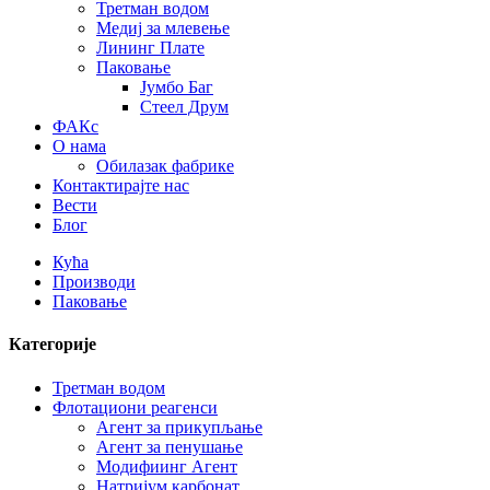
Третман водом
Медиј за млевење
Лининг Плате
Паковање
Јумбо Баг
Стеел Друм
ФАКс
О нама
Обилазак фабрике
Контактирајте нас
Вести
Блог
Кућа
Производи
Паковање
Категорије
Третман водом
Флотациони реагенси
Агент за прикупљање
Агент за пенушање
Модифиинг Агент
Натријум карбонат