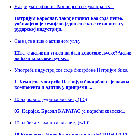
Натријум карбонат: Разноврсна регулација пХ...
Натријум карбонат, такође познат као сода пепео,
уобичајено је хемијско једињење које се користи у
рударској индустрији...
Сазнајте више о активном угљу
Шта је активни угљен на бази кокосове љуске?Актив
на бази кокосове љуске...
Употреба индустријске соде бикарбоне Натријум бика...
1. Хемијска употреба Натријум бикарбонат је важна
компонента и адитив у припреми ...
10 најбољих рудника на свету (1-5)
05. Карајас, Бразил КАРАГАС је највећи светски...
10 најбољих рудника на свету (6-10)
10.Ескондида, Чиле Власништво над ЕСЦОНДИДА ...