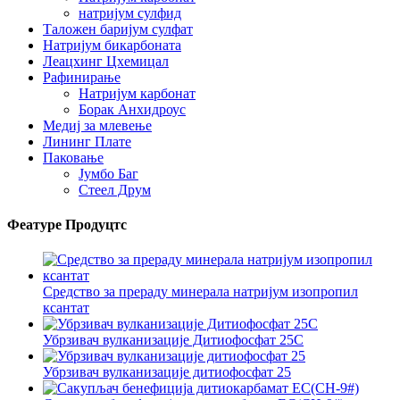
натријум сулфид
Таложен баријум сулфат
Натријум бикарбоната
Леацхинг Цхемицал
Рафинирање
Натријум карбонат
Борак Анхидроус
Медиј за млевење
Лининг Плате
Паковање
Јумбо Баг
Стеел Друм
Феатуре Продуцтс
Средство за прераду минерала натријум изопропил
ксантат
Убрзивач вулканизације Дитиофосфат 25С
Убрзивач вулканизације дитиофосфат 25