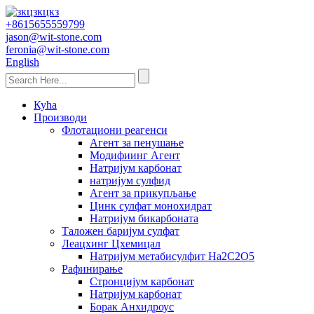
+8615655559799
jason@wit-stone.com
feronia@wit-stone.com
English
Кућа
Производи
Флотациони реагенси
Агент за пенушање
Модифиинг Агент
Натријум карбонат
натријум сулфид
Агент за прикупљање
Цинк сулфат монохидрат
Натријум бикарбоната
Таложен баријум сулфат
Леацхинг Цхемицал
Натријум метабисулфит На2С2О5
Рафинирање
Стронцијум карбонат
Натријум карбонат
Борак Анхидроус